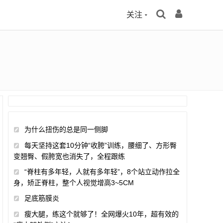
关注
为什么扭伤的总是同一侧脚
每天坚持这套10分钟“收胯”训练，腰细了、方形臀
变翘臀、假胯宽也消失了，全程跟练
“脊柱有多年轻，人就有多年轻”，8个站立动作拉全
身，矫正脊柱，整个人视觉增高3~5CM
足底筋膜炎
瘦大腿，练这个就够了！全网爆火10年，超有效的