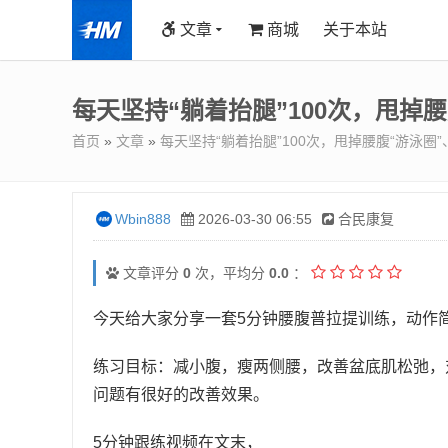
文章
商城
关于本站
每天坚持“躺着抬腿”100次，甩掉
首页
»
文章
»
每天坚持“躺着抬腿”100次，甩掉腰腹“游泳圈
Wbin888
2026-03-30 06:55
合民康复
文章评分
0
次，平均分
0.0
：
今天给大家分享一套5分钟腰腹普拉提训练，动作
练习目标：减小腹，瘦两侧腰，改善盆底肌松弛，
问题有很好的改善效果。
5分钟跟练视频在文末，