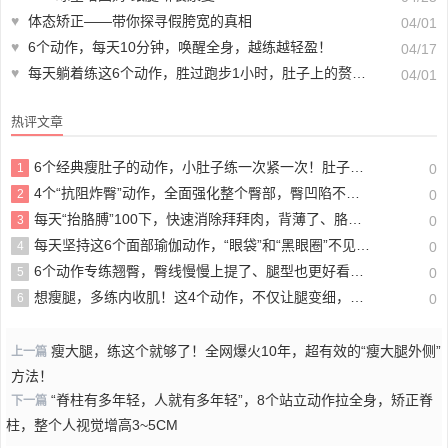
♥
体态矫正——带你探寻假胯宽的真相
04/01
♥
6个动作，每天10分钟，唤醒全身，越练越轻盈！
04/17
♥
每天躺着练这6个动作，胜过跑步1小时，肚子上的赘肉没有了，动作简单！
04/01
热评文章
6个经典瘦肚子的动作，小肚子练一次紧一次！肚子的赘肉蹭蹭掉！
1
0
4个“抗阻炸臀”动作，全面强化整个臀部，臀凹陷不见了，臀线提高5cm
2
0
每天“抬胳膊”100下，快速消除拜拜肉，背薄了、胳膊又瘦又有劲儿
3
0
每天坚持这6个面部瑜伽动作，“眼袋”和“黑眼圈”不见了，眼睛更有神了
4
0
6个动作专练翘臀，臀线慢慢上提了、腿型也更好看了！
5
0
想瘦腿，多练内收肌！这4个动作，不仅让腿变细，还能“护膝”和“护腰”！
6
0
瘦大腿，练这个就够了！全网爆火10年，超有效的“瘦大腿外侧”
上一篇
方法！
“脊柱有多年轻，人就有多年轻”，8个站立动作拉全身，矫正脊
下一篇
柱，整个人视觉增高3~5CM