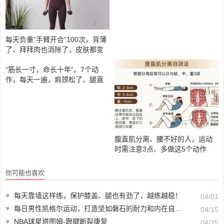
每天负重“手臂开合”100次，背薄
手臂肥胖，肩臂连接处赘肉多？
了、拜拜肉也消除了，皮肤都变
每天7分钟，告别拜拜肉、大臂松
得紧实了
弛
“筋长一寸，命长十年”。7个动
腹直肌分离、腰不好的人，运动
作，每天一遍，肩颈松了、腿直
时需注意3点、多做这5个动作
了，气色也亮了！
你可能也喜欢
♥
每天靠墙这样练，保护膝盖、腿也有劲了，越练越稳！
04/01
♥
每日男性凯格尔运动，打造坚如磐石的耐力和内在自信，坚持下去，见证你的表现突飞猛进！
04/15
♥
NBA球星塔图姆-跟腱断裂康复
04/25