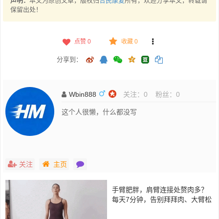
声明：
本文为原创文章，版权归
合民康复
所有，欢迎分享本文，转载请
保留出处！
点赞
0
收藏 0
分享到：
Wbin888
关注：
0
粉丝：
0
这个人很懒，什么都没写
关注
主页