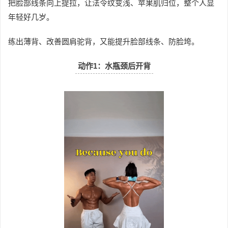
把脸部线条向上提拉，让法令纹变浅、苹果肌归位，整个人显
年轻好几岁。
练出薄背
、改善圆肩驼背，又能提升脸部线条、防脸垮。
动作1：
水瓶颈后开背