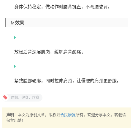
身体保持稳定，做动作时腰背挺直，不弯腰驼背。
✨ 效果
放松后背深层肌肉，缓解肩背酸痛；
紧致脸部轮廓，同时拉伸肩颈，让僵硬的肩颈更舒服。
瑜伽，健身，疗愈
声明：
本文为原创文章，版权归
合民康复
所有，欢迎分享本文，转载请
保留出处！