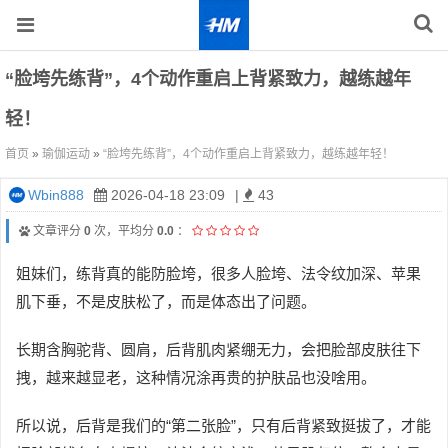
“脸垮先练背”，4个动作重启上背紧致力，越练越年
轻！
首页
»
瑜伽运动
»
“脸垮先练背”，4个动作重启上背紧致力，越练越年轻！
Wbin888
2026-04-18 23:09
|
43
文章评分
0
次，平均分
0.0
：
姐妹们，练背真的能防脸垮，很多人脸垮、法令纹加深、苹果
肌下垂，不是皮肤松了，而是体态出了问题。
长期含胸驼背、圆肩，后背肌肉紧绷无力，会把脸部皮肤往下
拽，越来越显老，这种情况涂再贵的护肤品也没啥用。
所以说，后背是我们的“第二张脸”，只有后背紧致挺拔了，才能