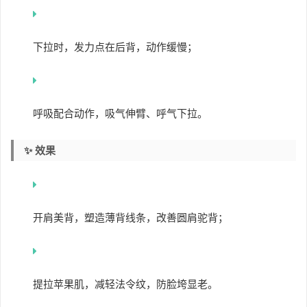
下拉时，发力点在后背，动作缓慢；
呼吸配合动作，吸气伸臂、呼气下拉。
✨ 效果
开肩美背，塑造薄背线条，改善圆肩驼背；
提拉苹果肌，减轻法令纹，防脸垮显老。