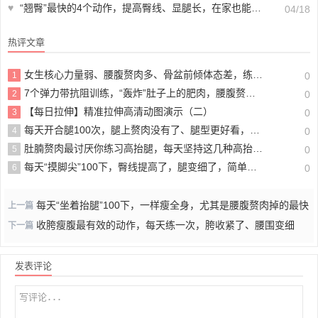
♥
“翘臀”最快的4个动作，提高臀线、显腿长，在家也能练！
04/18
热评文章
女生核心力量弱、腰腹赘肉多、骨盆前倾体态差，练这6个动作就够了！
1
0
7个弹力带抗阻训练，“轰炸”肚子上的肥肉，腰腹赘肉一层层掉，超级酸爽！
2
0
【每日拉伸】精准拉伸高清动图演示（二）
3
0
每天开合腿100次，腿上赘肉没有了、腿型更好看，懒人瘦腿必备！
4
0
肚腩赘肉最讨厌你练习高抬腿，每天坚持这几种高抬腿动作，肚腩变小了，全身也瘦了！
5
0
每天“摸脚尖”100下，臀线提高了，腿变细了，简单又有效！
6
0
每天“坐着抬腿”100下，一样瘦全身，尤其是腰腹赘肉掉的最快
上一篇
收胯瘦腹最有效的动作，每天练一次，胯收紧了、腰围变细
下一篇
发表评论