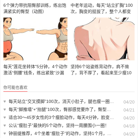
6个弹力带抗阻臀部训练，练出饱
中老年运动，每天“站立扩胸”100
满紧实的臀型（动图）
次，胸变的挺拔了，整个人都变
年轻了
每天"莲花坐转体"5分钟，4个动作
坚持6个站姿练背动作，肩不耸
激活“侧腰”线条，练出紧致“沙漏
了，背不厚了，看起来至少瘦10
腰”
斤
你可能也喜欢
♥
每天站立“交叉摸脚”100次，消灭小肚子，腿也瘦一圈，适合新手
04/20
♥
每天“脚推墙”+“抬腿”100次，臀部感觉要炸了，臀型紧实又圆润！
04/21
♥
适合30～45岁女性的3个瘦脸动作，每天4分钟，脸变小了，法令纹也不见了
04/20
♥
公认“瘦肚子”最快的5个动作，坚持一周腰围小一圈！
04/18
♥
钟丽缇推荐，4个坐着“瘦肚子”的动作，坚持1个月，练出马甲线
04/20