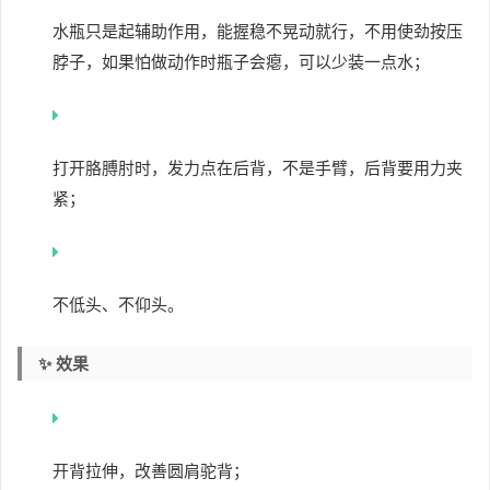
水瓶只是起辅助作用，能握稳不晃动就行，不用使劲按压
脖子，如果怕做动作时瓶子会瘪，可以少装一点水；
打开胳膊肘时，发力点在后背，不是手臂，后背要用力夹
紧；
不低头、不仰头。
✨ 效果
开背拉伸，改善圆肩驼背；