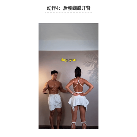
动作4：
后腰蝴蝶开背