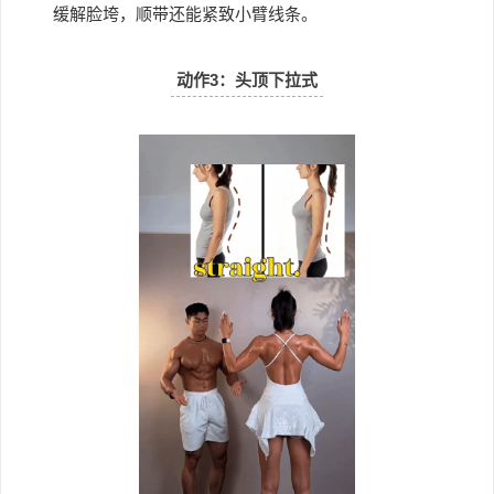
缓解脸垮，顺带还能紧致小臂线条。
动作3：
头顶下拉式