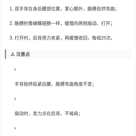
双手背在身后腰部位置，掌心朝外，胳膊自然弯曲；
胳膊肘像蝴蝶翅膀一样，缓慢向两侧扇动、打开；
打开时，后背用力夹紧，再缓慢收回，每组25次。
⚠️ 注意点
手背始终贴紧后腰，胳膊弯曲角度不变；
扇动时，发力点在后背，不耸肩；