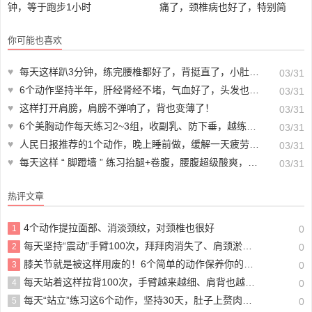
钟，等于跑步1小时
痛了，颈椎病也好了，特别简
单，在家就能练！
你可能也喜欢
♥
每天这样趴3分钟，练完腰椎都好了，背挺直了，小肚子瘦了，气质更好了！
03/31
♥
6个动作坚持半年，肝经肾经不堵，气血好了，头发也不掉了
03/31
♥
这样打开肩膀，肩膀不弹响了，背也变薄了！
03/31
♥
6个美胸动作每天练习2~3组，收副乳、防下垂，越练越挺拔！
03/31
♥
人民日报推荐的1个动作，晚上睡前做，缓解一天疲劳，还能促睡眠美容养颜，超有效！
03/31
♥
每天这样 “ 脚蹬墙 ” 练习抬腿+卷腹，腰腹超级酸爽，有效减掉两侧腰腹赘肉，让大肚腩变平坦！
03/31
热评文章
4个动作提拉面部、消淡颈纹，对颈椎也很好
1
0
每天坚持“震动”手臂100次，拜拜肉消失了、肩颈淤堵打通了，身材和气色越来越好！
2
0
膝关节就是被这样用废的！6个简单的动作保养你的膝盖，50岁开始练习都不晚
3
0
每天站着这样拉背100次，手臂越来越细、肩背也越来越薄！
4
0
每天“站立”练习这6个动作，坚持30天，肚子上赘肉没有了，腰也舒服了
5
0