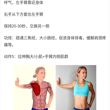
呼气，左手臂靠近身体
右手从下方套住左手臂
保持20-30秒，交换另一侧
功效：疏通三焦经、大小肠经，促进身体排毒，缓解肩颈疼
痛等。
动作5：拉伸胸大/小肌+手臂内侧肌群