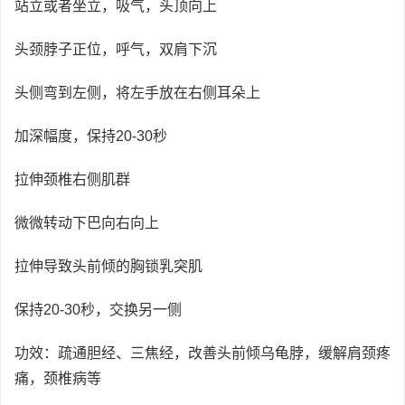
站立或者坐立，吸气，头顶向上
头颈脖子正位，呼气，双肩下沉
头侧弯到左侧，将左手放在右侧耳朵上
加深幅度，保持20-30秒
拉伸颈椎右侧肌群
微微转动下巴向右向上
拉伸导致头前倾的胸锁乳突肌
保持20-30秒，交换另一侧
功效：疏通胆经、三焦经，改善头前倾乌龟脖，缓解肩颈疼
痛，颈椎病等