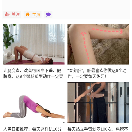
关注
主页
让腿变直、改善臀凹陷下垂、假
“春养肝”，肝最喜欢你做这6个动
胯宽，这9个臀腿塑型动作一定要
作，一定要每天练习！
多练！
人民日报推荐：每天这样趴10分
每天站立手臂划圈100次，肩膀不