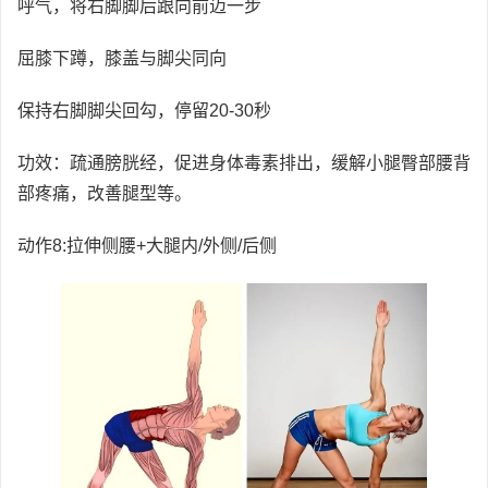
呼气，将右脚脚后跟向前迈一步
屈膝下蹲，膝盖与脚尖同向
保持右脚脚尖回勾，停留20-30秒
功效：疏通膀胱经，促进身体毒素排出，缓解小腿臀部腰背
部疼痛，改善腿型等。
动作8:拉伸侧腰+大腿内/外侧/后侧