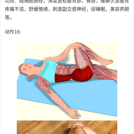
功效：疏通膀胱经，深度放松腰背部、臀部，缓解久坐腰背
疼痛不适，舒缓情绪，刺激副交感神经，促睡眠，美容养颜
等。
动作16: