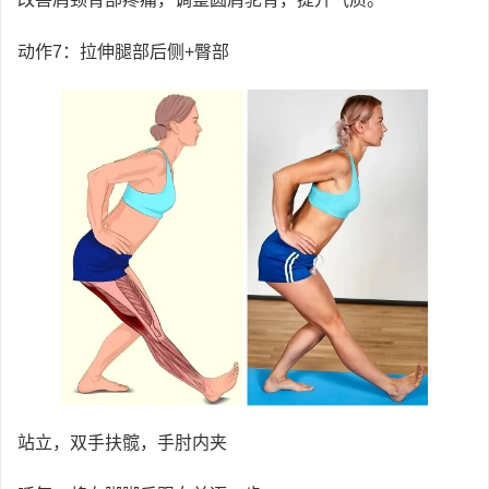
动作7：拉伸腿部后侧+臀部
站立，双手扶髋，手肘内夹