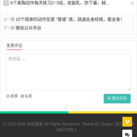
6个美胸动作每天练习2~3组，收副乳、防下垂，越练越挺拔！
6
0
10个简单的动作在家 “靠墙” 练，疏通全身经络，瘦全身！
上一篇
微信公众平台
下一篇
发表评论
表情
私密
提交评论
© 2015-2026 合民康复 All Rights Reserved. Theme By
Dragon
苏ICP备19
065179号-1