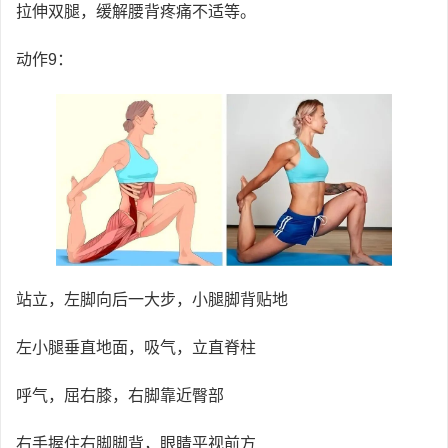
拉伸双腿，缓解腰背疼痛不适等。
动作9：
站立，左脚向后一大步，小腿脚背贴地
左小腿垂直地面，吸气，立直脊柱
呼气，屈右膝，右脚靠近臀部
右手握住右脚脚背，眼睛平视前方