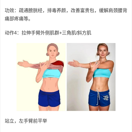
功效：疏通膀胱经，排毒养颜，改善富贵包，缓解肩颈腰背
痛部疼痛等。
动作4：拉伸手臂外侧肌群+三角肌/斜方肌
站立，左手臂前平举