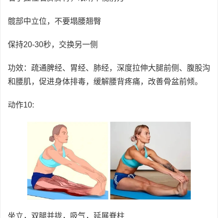
髋部中立位，不要塌腰翘臀
保持20-30秒，交换另一侧
功效：疏通脾经、胃经、肺经，深度拉伸大腿前侧、腹股沟
和腰肌，促进身体排毒，缓解腰背疼痛，改善骨盆前倾。
动作10:
坐立，双腿并拢，吸气，延展脊柱