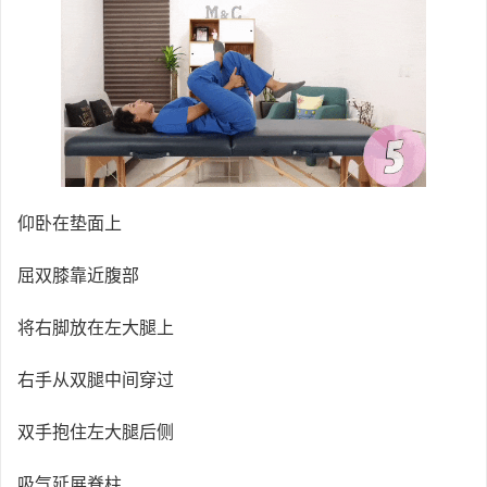
仰卧在垫面上
屈双膝靠近腹部
将右脚放在左大腿上
右手从双腿中间穿过
双手抱住左大腿后侧
吸气延展脊柱