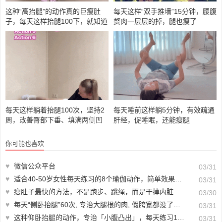
这种“高抬腿”的动作真的巨瘦肚
每天这样“双手推墙”15分钟，腰腹
子，每天这样抬腿100下，就知道
赘肉一层层的掉，腿也瘦了
腹部有多酸爽了！
每天这样躺着抬腿100次，坚持2
每天睡前这样躺5分钟，有效疏通
周，改善臀部下垂、填满两侧凹
肝经，促睡眠，还能瘦腿
陷，特别简单！
你可能也喜欢
♥
微信公众平台
03/31
♥
适合40-50岁女性每天练习的8个瑜伽动作，简单效果好、在家就能练！
03/31
♥
瘦肚子最快的方法，不是跑步、跳绳，而是干掉内脏脂肪
03/30
♥
每天“侧卧抬腿”60次, 专治大腿根的肉, 假胯宽都没了，肚子也瘦了...
03/31
♥
这种仰卧抬腿的动作，专治「小腹凸出」，每天练习100次，小腹变平坦，肚腩不见了！
03/31