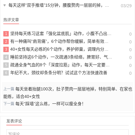
♥
每天这样“双手推墙”15分钟，腰腹赘肉一层层的掉，腿也瘦了
03/29
热评文章
坚持每天练习这套「强化盆底肌」动作，小腹不凸出、臀部不下垂！
1
0
有一种痛叫“肩背痛”，6个动作帮你缓解，简单有效在家就能练！
2
0
40+女性每天必练的6个动作，养护卵巢，调理内分泌，骨盆正了，皮肤也越来越好了
3
0
睡前坚持这6个动作，一次疏通3条经络，脾胃好、气血足、睡眠香！
4
0
疏通全身气血的8个「深度拉筋」动作，每天一定要坚持做！
5
0
年纪不大，颈纹却条条分明？试试这个方法快速改善
6
0
每天坐着抬腿100次，肚子赘肉一层层地掉，特别简单、在家也
上一篇
能练，适合40+女性
每天“踩墙”这么练，一样可以瘦全身！
下一篇
发表评论