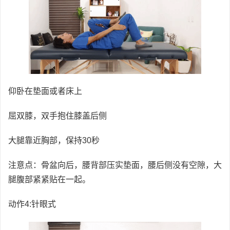
仰卧在垫面或者床上
屈双膝，双手抱住膝盖后侧
大腿靠近胸部，保持30秒
注意点：骨盆向后，腰背部压实垫面，腰后侧没有空隙，大
腿腹部紧紧贴在一起。
动作4:针眼式