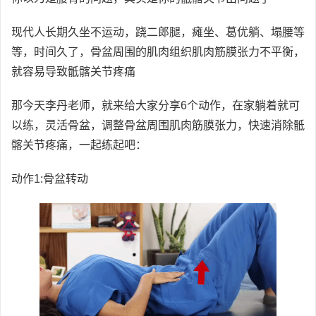
现代人长期久坐不运动，跷二郎腿，瘫坐、葛优躺、塌腰等
等，时间久了，骨盆周围的肌肉组织肌肉筋膜张力不平衡，
就容易导致骶髂关节疼痛
那今天李丹老师，就来给大家分享6个动作，在家躺着就可
以练，灵活骨盆，调整骨盆周围肌肉筋膜张力，快速消除骶
髂关节疼痛，一起练起吧：
动作1:骨盆转动