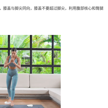
，膝盖与脚尖同向，膝盖不要超过脚尖，利用腹部核心和臀腿