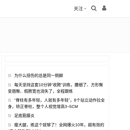
关注
为什么扭伤的总是同一侧脚
每天坚持这套10分钟“收胯”训练，腰细了、方形臀
变翘臀、假胯宽也消失了，全程跟练
“脊柱有多年轻，人就有多年轻”，8个站立动作拉全
身，矫正脊柱，整个人视觉增高3~5CM
足底筋膜炎
瘦大腿，练这个就够了！全网爆火10年，超有效的