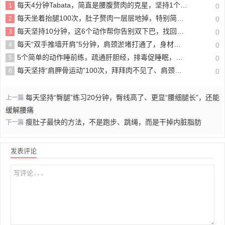
每天4分钟Tabata，简直是腰腹赘肉的克星，坚持1个月，练出“马甲线”！
1
0
每天坐着抬腿100次，肚子赘肉一层层地掉，特别简单、在家也能练，适合40+女性
2
0
每天坚持10分钟，这6个动作帮你告别双下巴，找回清晰下颌线
3
0
每天“双手推墙开肩”5分钟，肩颈淤堵打通了，身材和气色越来越好
4
0
5个简单的动作睡前练，疏通肝胆经，排毒促睡眠，脾气也越来越好了
5
0
每天坚持“肩胛骨运动”100次，拜拜肉不见了、肩颈问题也改善了，简单方便
6
0
每天坚持“臀腿”练习20分钟，臀线高了、更显“腰细腿长”，还能
上一篇
缓解腰痛
瘦肚子最快的方法，不是跑步、跳绳，而是干掉内脏脂肪
下一篇
发表评论