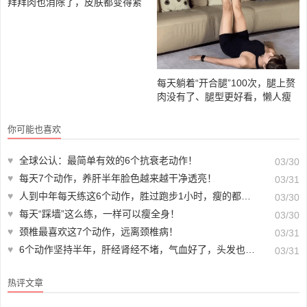
每天“手臂开合”100次，背薄了、
每天躺着“开合腿”100次，腿上赘
拜拜肉也消除了，皮肤都变得紧
肉没有了、腿型更好看，懒人瘦
实了
腿必备
你可能也喜欢
♥
全球公认：最简单有效的6个抗衰老动作！
03/30
♥
每天7个动作，养肝半年脸色越来越干净透亮！
03/31
♥
人到中年每天练这6个动作，胜过跑步1小时，瘦的都是内脏脂肪，让腰腹不长赘肉
03/30
♥
每天“踩墙”这么练，一样可以瘦全身！
03/30
♥
颈椎最喜欢这7个动作，远离颈椎病！
03/31
♥
6个动作坚持半年，肝经肾经不堵，气血好了，头发也不掉了
03/31
热评文章