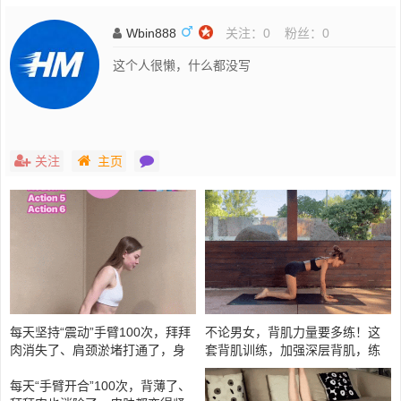
Wbin888
关注：
0
粉丝：
0
这个人很懒，什么都没写
关注
主页
每天坚持“震动”手臂100次，拜拜
不论男女，背肌力量要多练！这
肉消失了、肩颈淤堵打通了，身
套背肌训练，加强深层背肌，练
材和气色越来越好！
完背挺直了，腰也不疼了！