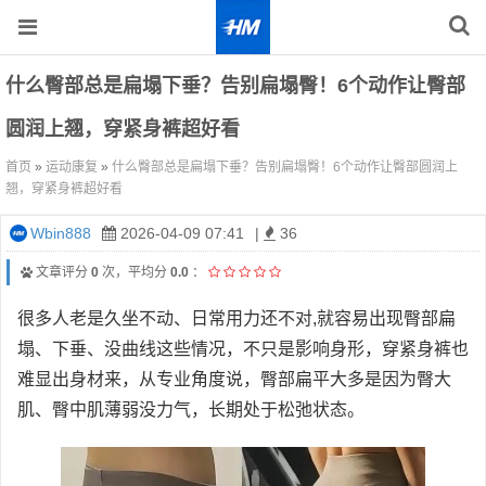
什么臀部总是扁塌下垂？告别扁塌臀！6个动作让臀部
圆润上翘，穿紧身裤超好看
首页
»
运动康复
»
什么臀部总是扁塌下垂？告别扁塌臀！6个动作让臀部圆润上
翘，穿紧身裤超好看
Wbin888
2026-04-09 07:41
|
36
文章评分
0
次，平均分
0.0
：
很多人老是久坐不动、日常用力还不对,就容易出现臀部扁
塌、下垂、没曲线这些情况，不只是影响身形，穿紧身裤也
难显出身材来，从专业角度说，臀部扁平大多是因为臀大
肌、臀中肌薄弱没力气，长期处于松弛状态。