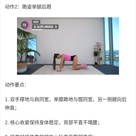
动作2：跪姿单腿后蹬
动作要点：
1. 双手撑地与肩同宽，单膝跪地与髋同宽，另一侧腿向后
伸直；
2. 核心收紧保持身体稳定，背部平直不塌腰；