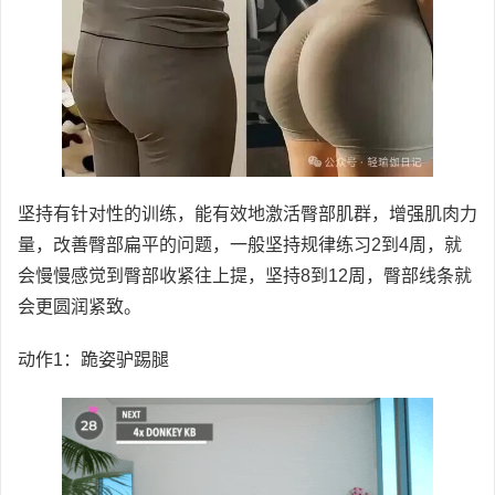
坚持有针对性的训练，能有效地激活臀部肌群，增强肌肉力
量，改善臀部扁平的问题，一般坚持规律练习2到4周，就
会慢慢感觉到臀部收紧往上提，坚持8到12周，臀部线条就
会更圆润紧致。
动作1：跪姿驴踢腿