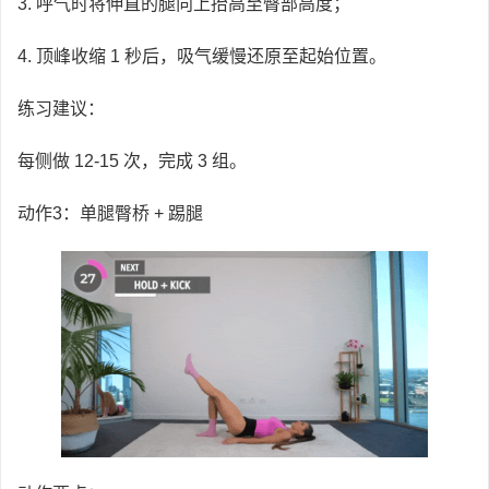
3. 呼气时将伸直的腿向上抬高至臀部高度；
4. 顶峰收缩 1 秒后，吸气缓慢还原至起始位置。
练习建议：
每侧做 12-15 次，完成 3 组。
动作3：单腿臀桥 + 踢腿