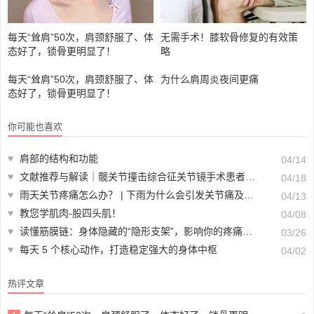
每天“耸肩”50次，肩颈舒服了、体
无需手术！膝软骨修复的有效策
态好了，锁骨更明显了！
略
每天“耸肩”50次，肩颈舒服了、体
为什么肩周炎夜间更痛
态好了，锁骨更明显了！
你可能也喜欢
♥
肩部的结构和功能
04/14
♥
文献推荐与解读｜髋关节撞击综合征关节镜手术患者康复专家共识（2025版）
04/18
♥
雨天关节疼痛怎么办？ | 下雨为什么会引发关节痛及缓解方法
04/13
♥
教您学肌肉-股四头肌！
04/08