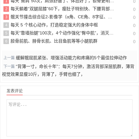
♥
读懂筋膜链：身体隐藏的“隐形支架”，影响你的疼痛与体态
03/26
♥
每天 5 个核心动作，打造稳定强大的身体中枢
04/02
热评文章
每天“耸肩”50次，肩颈舒服了、体态好了，锁骨更明显了！
1
0
每天躺着“双腿屈膝”60下，瘦肚子特别快、下腰背部也不疼了，适合新手
2
0
髋关节撞击综合征2-影像学（α角、CE角、8字征、盂唇损伤、软骨损伤）
3
0
每天 5 个核心动作，打造稳定强大的身体中枢
4
0
每天"靠墙抬腿"100次，4个动作强化“臀中肌”，消灭妈妈臀，练出紧致翘臀
5
0
胫骨前肌、腓骨长肌、比目鱼肌等等小腿肌群
6
0
缓解髋屈肌紧张、增强活动能力和疼痛的5个最佳拉伸动作
上一篇
“背薄一寸，命长十年”：每天7分钟，激活背部深层肌群，薄背
下一篇
视觉效果显瘦10斤，背薄了，手臂也细了，
发表评论