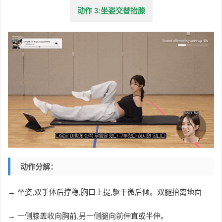
动作 3:坐姿交替抬膝
动作分解：
→ 坐姿,双手体后撑稳,胸口上提,躯干微后倾。双腿抬离地面
→ 一侧膝盖收向胸前,另一侧腿向前伸直或半伸。