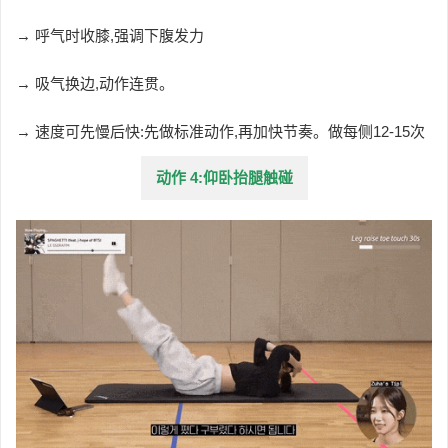
→
呼气时收膝,强调下腹发力
→ 吸气换边,动作连贯。
→ 速度可先慢后快:先做标准动作,再加快节奏。做每侧12-15次
动作 4:仰卧抬腿触碰