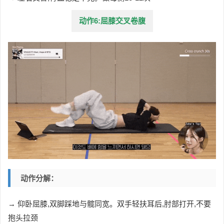
动作6:屈膝交叉卷腹
动作分解：
→ 仰卧屈膝,双脚踩地与髋同宽。双手轻扶耳后,肘部打开,不要
抱头拉颈