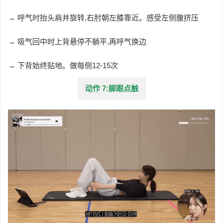
→ 呼气时抬头肩并旋转,右肘朝左膝靠近。感受左侧腹挤压
→ 吸气回中时上背悬停不躺平,再呼气换边
→ 下背始终贴地。做每侧12-15次
动作 7:脚跟点触