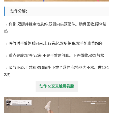
动作分解：
→ 仰卧,双腿并拢离地悬停,双臂向头顶延伸。肋骨回收,腰背贴
垫
→ 呼气时手臂划弧向前,上背卷起,双腿抬高,双手朝脚背触碰
→ 重点是腹部"卷"起来,不是手臂硬够脚。下巴微收,颈部放松
→ 吸气还原,手臂和双腿同步下放至悬停,保持张力不松。做10-1
2次
动作 5:交叉触脚卷腹