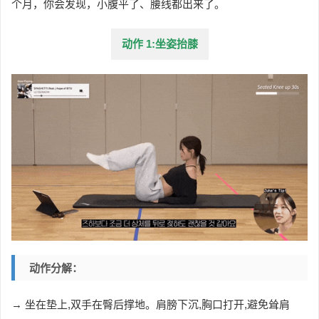
个月，你会发现，
小腹平了、腰线都出来了。
动作 1:坐姿抬膝
动作分解：
→ 坐在垫上,双手在臀后撑地。肩膀下沉,胸口打开,避免耸肩