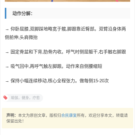
动作分解：
→ 仰卧屈膝,双脚踩地略宽于髋,脚跟靠近臀部。双臂沿身体两
侧前伸,头肩微抬
→ 固定骨盆和下背,肋骨内收。呼气时侧屈躯干,右手触右脚跟
→ 吸气回中,再呼气触左脚跟。动作来自侧腰缩短
→ 保持小幅连续移动,核心全程张力。做每侧15-20次
瑜伽，健身，疗愈
声明：
本文为原创文章，版权归
合民康复
所有，欢迎分享本文，转载请
保留出处！