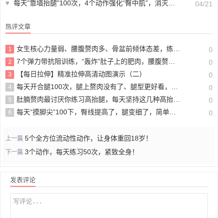
♥
每天"靠墙抬腿"100次，4个动作强化“臀中肌”，消灭妈妈臀，练出紧致翘臀
04/21
热评文章
女生核心力量弱、腰腹赘肉多、骨盆前倾体态差，练这6个动作就够了！
1
0
7个弹力带抗阻训练，“轰炸”肚子上的肥肉，腰腹赘肉一层层掉，超级酸爽！
2
0
【每日拉伸】精准拉伸高清动图演示（二）
3
0
每天开合腿100次，腿上赘肉没有了、腿型更好看，懒人瘦腿必备！
4
0
肚腩赘肉最讨厌你练习高抬腿，每天坚持这几种高抬腿动作，肚腩变小了，全身也瘦了！
5
0
每天“摸脚尖”100下，臀线提高了，腿变细了，简单又有效！
6
0
5个全方位流动性动作，让身体重回18岁！
上一篇
3个动作，每天练习50次，紧致全身！
下一篇
发表评论