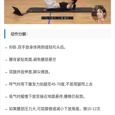
动作分解：
→ 仰卧,双手放身体两侧或轻托头后。
→
腰背紧贴垫面,避免腰部悬空
→ 双腿并拢伸直,脚尖绷直。
→
呼气时用下腹发力抬腿至45-70度,不是用腿甩上去
→ 吸气时缓慢下放至接近地面悬停,腰椎仍贴垫。
→ 如果腰部压力大,可屈膝做或减小下放角度。做10-12次