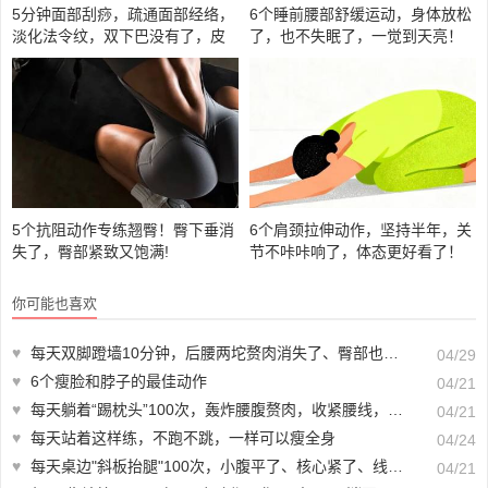
5分钟面部刮痧，疏通面部经络，
6个睡前腰部舒缓运动，身体放松
淡化法令纹，双下巴没有了，皮
了，也不失眠了，一觉到天亮！
肤紧致透亮
5个抗阻动作专练翘臀！臀下垂消
6个肩颈拉伸动作，坚持半年，关
失了，臀部紧致又饱满!
节不咔咔响了，体态更好看了！
你可能也喜欢
♥
每天双脚蹬墙10分钟，后腰两坨赘肉消失了、臀部也变翘了！
04/29
♥
6个瘦脸和脖子的最佳动作
04/21
♥
每天躺着“踢枕头”100次，轰炸腰腹赘肉，收紧腰线，瘦出A4腰！
04/21
♥
每天站着这样练，不跑不跳，一样可以瘦全身
04/24
♥
每天桌边"斜板抬腿"100次，小腹平了、核心紧了、线条都出来了!
04/21