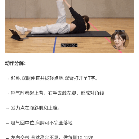
动作分解：
→ 仰卧,双腿伸直并拢轻点地,双臂打开呈T字。
→ 呼气时卷起上背，右手去触左脚，形成对角线
→ 发力点在腹斜肌和上腹。
→
吸气回中位,肩胛可不完全落地
→ 左右交替,骨盆稳定不晃。做每侧10-12次