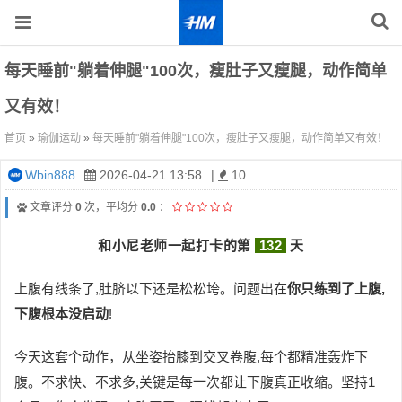
每天睡前"躺着伸腿"100次，瘦肚子又瘦腿，动作简单
又有效！
首页
»
瑜伽运动
»
每天睡前"躺着伸腿"100次，瘦肚子又瘦腿，动作简单又有效！
Wbin888
2026-04-21 13:58
|
10
文章评分
0
次，平均分
0.0
：
和小尼老师一起打卡的第
132
天
上腹有线条了,肚脐以下还是松松垮。问题出在
你只练到了上腹,
下腹根本没启动
!
今天这套个动作，从坐姿抬膝到交叉卷腹,每个都精准轰炸下
腹。不求快、不求多,关键是每一次都让下腹真正收缩。坚持1